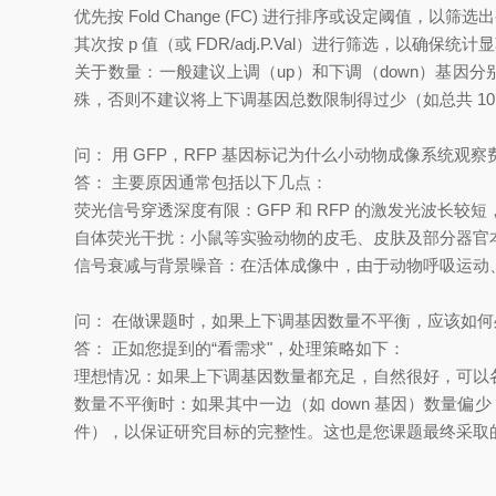
优先按 Fold Change (FC) 进行排序或设定阈值，以
其次按 p 值（或 FDR/adj.P.Val）进行筛选，以确保统计
关于数量：一般建议上调（up）和下调（down）基因分
殊，否则不建议将上下调基因总数限制得过少（如总共 10
问： 用 GFP，RFP 基因标记为什么小动物成像系统观察
答： 主要原因通常包括以下几点：
荧光信号穿透深度有限：GFP 和 RFP 的激发光波长
自体荧光干扰：小鼠等实验动物的皮毛、皮肤及部分器官本身
信号衰减与背景噪音：在活体成像中，由于动物呼吸运动
问： 在做课题时，如果上下调基因数量不平衡，应该如何
答： 正如您提到的“看需求"，处理策略如下：
理想情况：如果上下调基因数量都充足，自然很好，可以
数量不平衡时：如果其中一边（如 down 基因）数量
件），以保证研究目标的完整性。这也是您课题最终采取