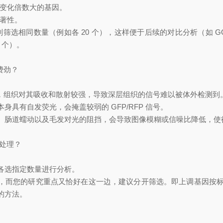
筛选出变化倍数大的基因。
显著性。
别筛选相同数量（例如各 20 个），这样便于后续的对比分析（如 G
 个）。
费劲？
较短，组织对其吸收和散射较强，导致深层组织的信号难以被体外检测到
具有自发荧光，会掩盖较弱的 GFP/RFP 信号。
、肠道蠕动以及毛发对光的阻挡，会导致图像模糊或信噪比降低，使
处理？
各选指定数量进行分析。
偏少，而您的研究重点又恰好在这一边，建议分开筛选。即上调基因
的方法。