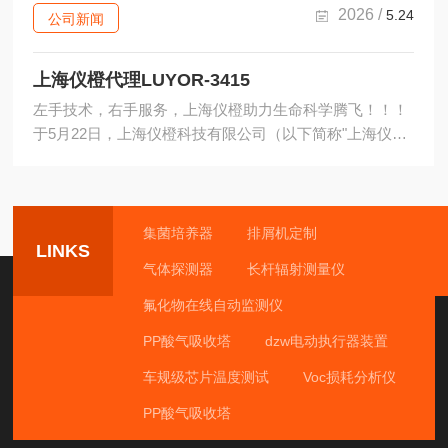
样的前沿应用。在该研究中，科研团队面临一个关键实验
2026 /
5.24
公司新闻
节点：如何在农杆菌侵染烟草叶片后，精准定位并切割含
有GFP（绿色荧光蛋白）标记的阳性表达区域，以进...
上海仪橙代理LUYOR-3415
左手技术，右手服务，上海仪橙助力生命科学腾飞！！！
于5月22日，上海仪橙科技有限公司（以下简称"上海仪
橙"）与美国LUYOR达成深度合作协议，正式被授予
LUYOR品牌荧光蛋白激发光源产品资深代理商资格，全
权负责LUYOR旗下手持式荧光蛋白激发光源（LUYOR-
3415系列）、台式荧光蛋白激发光源及体视显微镜荧光适
集菌培养器
排屑机定制
LINKS
配器（LUYOR-3421系列）、紫外透射台（LUV系列）等
气体探测器
长杆辐射测量仪
产品在华东及全国生命科学领域的市场推广、技术支持与
售后服务工作。本司LUYOR-3415RG双波长荧光蛋白...
氟化物在线自动监测仪
PP酸气吸收塔
dzw电动执行器装置
车规级芯片温度测试
Voc损耗分析仪
PP酸气吸收塔