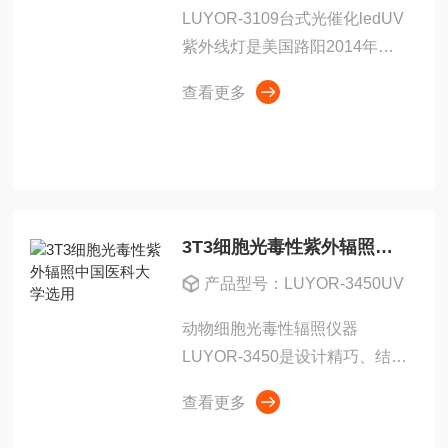
LUYOR-3109台式光催化ledUV
紫外线灯是美国路阳2014年推
出的台式紫外线灯，LUYOR-
查看更多
3109采用9颗大功率紫外线led光
源，经过特殊的紫外线透镜聚
焦，紫外线光斑均匀，采用铝合
金挤压外壳...
3T3细胞光毒性紫外辐照中国医科大学选用
产品型号：LUYOR-3450UV
动物细胞光毒性辐照仪器
LUYOR-3450是设计精巧、结构
简约精美。遵循OECD、EU、
查看更多
GB/T标准，可自动完成各种具
有潜在光毒性化妆品、化学原料