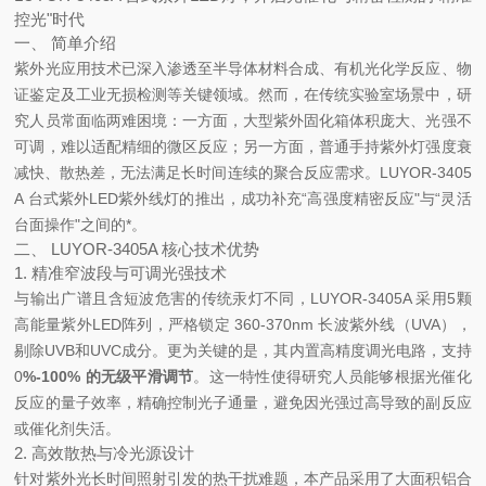
控光"时代
一、 简单介绍
紫外光应用技术已深入渗透至半导体材料合成、有机光化学反应、物
证鉴定及工业无损检测等关键领域。然而，在传统实验室场景中，研
究人员常面临两难困境：一方面，大型紫外固化箱体积庞大、光强不
可调，难以适配精细的微区反应；另一方面，普通手持紫外灯强度衰
减快、散热差，无法满足长时间连续的聚合反应需求。LUYOR-3405
A 台式紫外LED紫外线灯的推出，成功
补充
“高强度精密反应"与“灵活
台面操作"之间的*。
二、 LUYOR-3405A 核心技术优势
1. 精准窄波段与可调光强技术
与输出广谱且含短波危害的传统汞灯不同，LUYOR-3405A 采用5颗
高能量紫外LED阵列，严格锁定 360-370nm 长波紫外线（UVA），
剔除UVB和UVC成分。更为关键的是，其内置高精度调光电路，支持
0
%-100% 的无级平滑调节
。这一特性使得研究人员能够根据光催化
反应的量子效率，精确控制光子通量，避免因光强过高导致的副反应
或催化剂失活。
2. 高效散热与冷光源设计
针对紫外光长时间照射引发的热干扰难题，本产品采用了大面积铝合