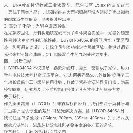
末、DNA荧光标记物或工业渗透剂。配合低至
15lux
的白光背景
（远低于同类产品），观测者能在大面积照射区域内清晰分辨出细微
的裂纹或生物痕迹，显著提升检出率。
3. 高分子化学：光聚合反应控制
在光刻胶固化、牙科树脂填充或高分子单体聚合实验中，光强的稳定
性直接决定材料的机械性能。LUYOR-3405A 的瞬间启动（无需预
热）和可调支架设计，让操作员能够精准定位照射区域，并通过调节
光强来控制聚合速率，防止因爆聚产生的气泡或应力集中。
四、 最后总结
LUYOR-3405A 不仅仅是一盏紫外线灯，更是一套集成了光学、热力
学与电控技术的精密反应平台。它以
同类产品50%的价格
提供了三
年超长质保与工业级的使用体验，打破了紫外光源的昂贵门槛，为高
校实验室、研究所及工业质检部门提供了具有性价比的解决方案。
关于我们：
作为美国路阳（LUYOR）品牌的授权供应商，我们专注于为科研与
工业客户提供专业的紫外-可见光解决方案。除 LUYOR-3405A 外，
我们还提供多波段（254nm, 302nm, 365nm, 405nm）的手持式及
便携式紫外灯，满足从核酸电泳到矿物鉴定的各方面的需求。
联系我们：上海仪橙科技有限公司