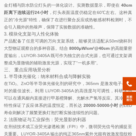
金灯桶与防水防尘灯头的一体化设计。实测数据显示，即使在
40cm
距离下连续运行24小时
，灯头表面温度仍稳定在60℃左右。这种真
正的“冷光源"特性，确保了在进行聚合反应或热敏感材料检测时，不
会引入额外的热噪声，保障了实验数据的准确性。
3. 模块化支架与人性化体验
产品配备了任意可调的万向支架系统，能够灵活适配从50ml烧杯到
大型物证观察台的多种容器。结合
8000μW/cm²@40cm
的高能量密
度输出，LUYOR-3405A 既可作为独立的台式光源，也可通过支架调
整成为显微镜的辅助激发光源，实现了“一机多用"。
三、 重点应用场景分析
1. 半导体光催化：纳米材料合成与降解实验
在TiO₂、ZnO等半导体光催化剂的研究中，365nm 是激发电子-空穴
对的最佳波长。利用 LUYOR-3405A 的高强度与可调性，科研人员
可以在通风橱内直接进行甲基橙降解、光解水产氢等反应。其冷光源
特性保证了反应体系的温度恒定，而长达
20000-50000小时
的LED
寿命则解决了频繁更换灯泡打断实验连续性的问题。
2. 法医物证与工业探伤：荧光显影的利器
在刑侦技术或工业荧光渗透检测（FPI）中，微弱荧光信号的捕捉至
关重要。LUYOR-3405A 输出的纯正365nm紫外光能有效激发指纹粉