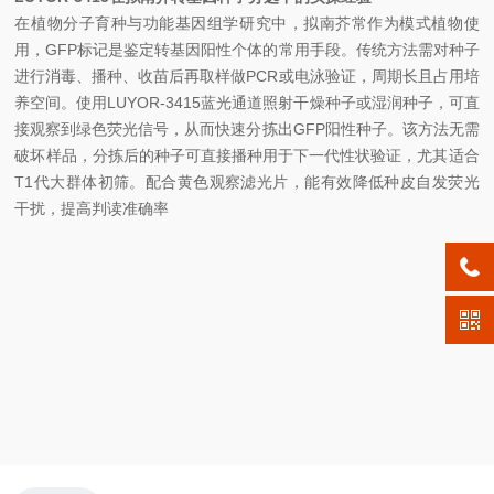
在植物分子育种与功能基因组学研究中，拟南芥常作为模式植物使
用，GFP标记是鉴定转基因阳性个体的常用手段。传统方法需对种子
进行消毒、播种、收苗后再取样做PCR或电泳验证，周期长且占用培
养空间。使用LUYOR-3415蓝光通道照射干燥种子或湿润种子，可直
接观察到绿色荧光信号，从而快速分拣出GFP阳性种子。该方法无需
破坏样品，分拣后的种子可直接播种用于下一代性状验证，尤其适合
T1代大群体初筛。配合黄色观察滤光片，能有效降低种皮自发荧光
干扰，提高判读准确率