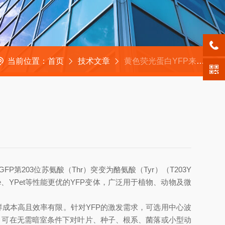
当前位置：
首页
技术文章
黄色荧光蛋白YFP来源与观察方法
FP第203位苏氨酸（Thr）突变为酪氨酸（Tyr）（T203Y
ne、YPet等性能更优的YFP变体，广泛用于植物、动物及微
成本高且效率有限。针对YFP的激发需求，可选用中心波
40A），可在无需暗室条件下对叶片、种子、根系、菌落或小型动