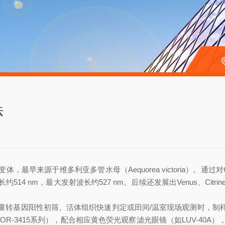
法
早来源于维多利亚多管水母（Aequorea victoria）。通过对G
4 nm，最大发射波长约527 nm。后续还发展出Venus、Citri
量转基因阳性初筛、活体组织快速判定或田间/温室现场观测时，制样
LUYOR-3415系列），配合相应黄色荧光观察滤光眼镜（如LUV-