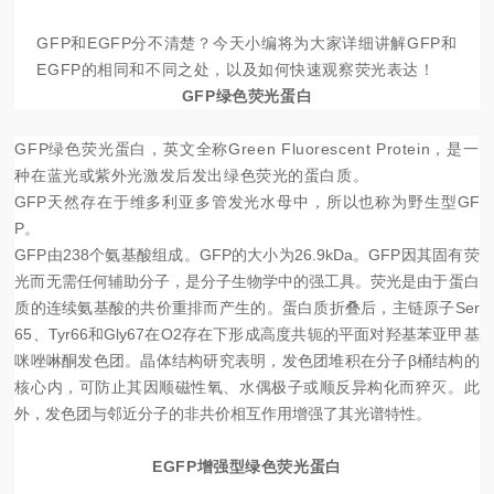
GFP和EGFP分不清楚？今天小编将为大家详细讲解GFP和
EGFP的相同和不同之处，以及如何快速观察荧光表达！
GFP绿色荧光蛋白
GFP绿色荧光蛋白，英文全称Green Fluorescent Protein，是一
种在蓝光或紫外光激发后发出绿色荧光的蛋白质。
GFP天然存在于维多利亚多管发光水母中，所以也称为野生型GF
P。
GFP由238个氨基酸组成。GFP的大小为26.9kDa。GFP因其固有荧
光而无需任何辅助分子，是分子生物学中的强工具。荧光是由于蛋白
质的连续氨基酸的共价重排而产生的。蛋白质折叠后，主链原子Ser
65、Tyr66和Gly67在O2存在下形成高度共轭的平面对羟基苯亚甲基
咪唑啉酮发色团。晶体结构研究表明，发色团堆积在分子β桶结构的
核心内，可防止其因顺磁性氧、水偶极子或顺反异构化而猝灭。此
外，发色团与邻近分子的非共价相互作用增强了其光谱特性。
EGFP增强型绿色荧光蛋白