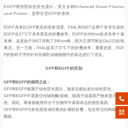
EGFP增强型绿色荧光蛋白，英文全称Enhanced Green Fluores
cent Protein，是野生型GFP的变体。
EGFP具有比GFP更高的发射强度。F64L和S65T这两个突变生成的
EGFP在37°C下具有更高的折叠效率。EGFP在490nm处具有单个激
发峰，这是由于S65T抑制了395nm峰，因为它调节附近Glu222的电
离态。另一方面，F64L提高了37℃下的折叠效率。重要的是，EGF
P的密码子序列针对在哺乳动物细胞中的表达进行了优化。
GFP和EGFP的区别
GFP和EGFP的相同之处：
GFP和EGFP都属于绿色荧光蛋白，激发后都会发出绿色荧光。
GFP和EGFP不需要任何辅助酶/底物、辅因子或基因产物来显示其颜
色。因此，两者都被用作分子生物学中基因表达的报告基因。
GFP和EGFP与发色团形成经典的β-桶状折叠，包含穿过结构核心的
螺旋。