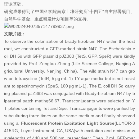
理论基础。
研究成果得到了中国科学院南京土壤研究所“十四五"自主部署项目、
自然科学基金、重点研发计划项目等的支持。
文献片段：
To observe the colonization of Bradyrhizobium N47 within the host
root, we constructed a GFP-marked strain N47. The Escherichia c
oli DH 5ɑ with GFP plasmid pJZ383 (TetS, GFP, SpeR) were kindly
provided by Prof. Zengtao Zhong (Life Science College, Nanjing A
gricultural University, Nanjing, China). The wild strain N47 can gro
w on tetracycline (TetR, 5 μg mL-1) TY agar media but is not resist
ant to spectinomycin (SpeS, 100 µg mL-1). The E. coli DH 5ɑ carry
ing plasmid pJZ383 was conjugated with Bradyrhizobium N47 by b
iparental patch mating66,67. Transconjugants were selected on Y
T plates containing Tet and Spe. Transconjugants were purified by
subculturing three times on the same medium and finally observed
using a
Fluorescent Protein Excitation Light Source
(LUYOR-3
415RG, Luyor Instrument, CA, USA)with excitation and emission w
avelengths of 440 and 500 nm, respectively. Then, 2 mL GFP-mar