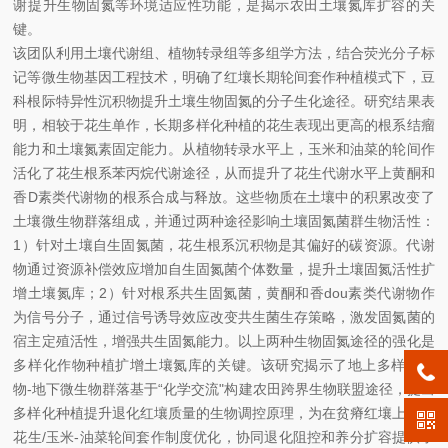
谢提升生物固氮等环境适应性功能，是揭示农田土壤氮库扩容的关
键。
该团队利用土壤代谢组、植物转录组等多组学方法，结合荧光分子标
记等微生物基因工程技术，明确了红壤长期轮间套作种植模式下，豆
科根际特异性沉积物提升土壤生物固氮的分子生化途径。研究结果表
明，相较于花生单作，长期多样化种植的花生表现出更高的根系结瘤
能力和土壤氮素固定能力。从植物转录水平上，玉米和油菜的轮间作
活化了花生根系苯丙烷代谢途径，从而提升了花生代谢水平上黄酮和
香D素类代谢物的根系合成与释放。这些物质在土壤中的积累改变了
土壤微生物群落组成，并通过两种途径影响土壤固氮菌群生物活性：
1）针对土壤自生固氮菌，花生根系沉积物是其偏好的碳资源。代谢
物通过资源补偿效应增加自生固氮菌个体数量，提升土壤固氮活性扩
增土壤氮库；2）针对根系共生固氮菌，黄酮和香dou素类代谢物作
为信号分子，通过信号诱导效应改变共生菌生存策略，激发固氮菌的
宿主定殖活性，增强共生固氮能力。以上两种生物固氮途径的强化是
多样化作物种植扩增土壤氮库的关键。该研究揭示了地上多样化植
物-地下微生物群落基于“化学交流"构建农田跨界生物联盟途径，提出
多样化种植提升退化红壤质量的生物调控原理，为在贫瘠红壤上建立
花生/玉米-油菜轮间套作制度优化，协同退化阻控和养分扩容提供了