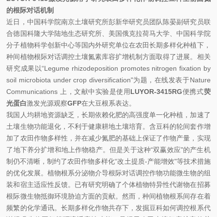
的根际对话机制
近日，中国科学院南京土壤研究所彭新华研究员团队陈晏副研究员联
合德国科隆大学陆地生态研究所、美国俄克拉荷马大学、中国科学院
分子植物科学创新中心等国内外研究单位在农田长期多样化种植下，
种间植物根际对话调控土壤氮素库容扩增机制方面取得了进展。相关
研究成果以“Legume rhizodeposition promotes nitrogen fixation by
soil microbiota under crop diversification"为题，在线发表于Nature
Communications 上，文献中实验是使用
LUYOR-3415RG
便携式
荧
光蛋白
激发光源观察
GFP
在大豆根系表达。
我国人均耕地资源缺乏，长期依赖化肥的高强度单一化种植，加速了
土壤生物功能退化，不利于健康耕地土壤培育。含豆科的轮间套作增
加了农田作物多样性，并在减少氮肥的基础上保证了作物产量，实现
了地下养分扩增和地上作物稳产。但是关于这种“双赢效应"的产生机
制仍不清晰，制约了农田作物多样化“改土提质-产能增效"等技术措施
的优化发展。植物根系分泌物介导根际对话调控作物功能微生物的组
装和宿主适应性反馈。已有研究明确了个体植物特异性代谢物在招募
根际微生物抵御环境胁迫方面的贡献。然而，种间植物根系间存在着
频繁的化学通讯。长期多样化作物共存下，发掘豆科如何调控根系代