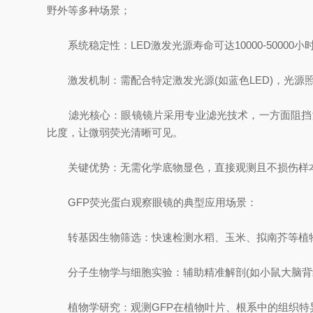
野外等多种场景；
系统稳定性：LED激发光源寿命可达10000-5000
激发机制：需配合特定激发光源(如蓝色LED)，光源照射
滤光核心：眼镜镜片采用专业滤光技术，一方面阻挡激发
比度，让微弱荧光清晰可见。
关键优势：无需化学底物显色，直接观测且不损伤样本
GFP荧光蛋白观察眼镜的典型应用场景：
转基因生物筛选：快速检测水稻、玉米、拟南芥等植物
分子生物学与细胞实验：辅助精准解剖(如小鼠大脑背纹
植物学研究：观测GFP在植物叶片、根系中的组织特