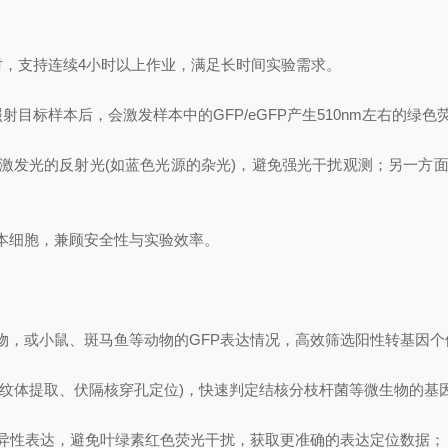
0小时，支持连续4小时以上作业，满足长时间实验需求。
目标样本后，会激发样本中的GFP/eGFP产生510nm左右的绿色
光的反射光(如蓝色光源的杂光)，避免强光干扰观测；另一方面
细胞，兼顾安全性与实验效率。
，或小鼠、斑马鱼等动物的GFP表达情况，高效筛选阳性转基因个
体提取、伏隔核穿孔定位)，快速判定结核分枝杆菌等微生物的基
异性表达，避免叶绿素红色荧光干扰，获取更准确的表达定位数据；