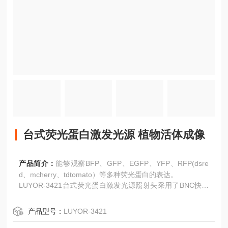
台式荧光蛋白激发光源 植物活体成像
产品简介：
能够观察BFP、GFP、EGFP、YFP、RFP(dsre
d、mcherry、tdtomato）等多种荧光蛋白的表达。
LUYOR-3421台式荧光蛋白激发光源照射头采用了BNC快速
接口，照射模组更换简单快捷。LUYOR-3421标配调光系
统，光强度调整范围为10-，满足各种辐照强度需求。
产品型号：
LUYOR-3421
客户可以随时购买其他波段，有365nm、405nm、450nm、