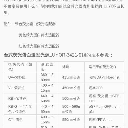
不确定要使用什么？请参阅我们的综合荧光团表和推荐的 LUYOR波长
组。
配件：绿色荧光蛋白荧光适配器
黄色荧光蛋白荧光适配器
红色荧光蛋白荧光适配器
台式荧光蛋白激发光源
LUYOR-3421模组的技术参数：
模块代码（颜
激发波
滤镜
适用于的荧光蛋白
色）
长
360 – 3
UV–紫外线
415nm长通
观察DAPI, Hoechst
80nm
400 – 4
VI –紫罗兰
450nm长通
观察CFP
15nm
440 – 4
观察 荧光蛋白GFP,
RB –宝蓝色
500nm长通
60nm
FITC
RB-G –宝蓝
440 – 4
500 – 560n
eGFP，mGFP，em
色，仅绿色
60nm
m带通
gfp
490 – 5
CY –青色
550nm长通
观察YFP,Venus
15nm
510 – 5
观察 DsRed, TdTo