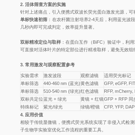
2. 活体筛查方案的实施
针对上述痛点，引入便携式双波长荧光蛋白激发光源，可
单标快速初筛
：在农杆菌注射培养2-4天后，利用蓝光
几秒内即可完成判定，效率提升显著。
双标精准定位与取样
：在蛋白互作（BiFC）验证中，利
可直接对活体叶片的特定部位进行精准取样，避免无效组
3. 常用激发与观察配置参考
实验需求
激发波段
观察滤镜
适用荧光标记
单标筛选
440-460 nm (蓝光)
黄色滤镜
GFP, eGFP, FI
单标筛选
510-540 nm (绿光)
红色滤镜
RFP, mCherry,
双标共定位
蓝光 + 绿光
黄镜 + 红镜
GFP + RFP 
特殊标记
紫光/绿光
绿镜/橙镜
CFP, YFP, DAP
4. 应用价值
相较于传统显微镜，便携式荧光系统实现了非侵入式检测
子生物学实验室优化工作流程的重要工具。