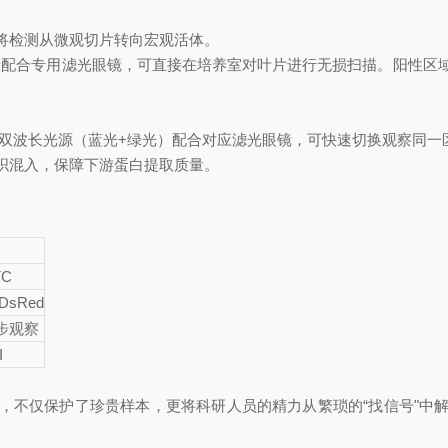
将检测从微观切片转向宏观活体。
波段配合专用滤光眼镜，可直接在培养室对叶片进行无损扫描。阳性区
用双波长光源（蓝光+绿光）配合对应滤光眼镜，可快速切换观察同一区
织混入，保障下游蛋白提取质量。
TC
 DsRed
同步观察
I
，不仅保护了珍贵样本，更将科研人员的精力从繁琐的“找信号"中