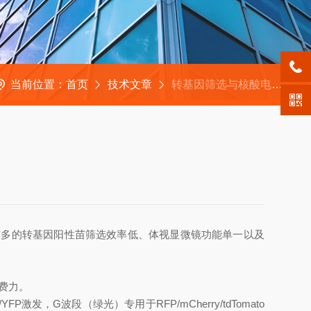
当前位置：
首页
技术文章
转基因筛选与核酸电泳的观察难点解析
较多的转基因阳性苗筛选效率低、体视显微镜功能单一以及
费力。
激发，G波段（绿光）专用于RFP/mCherry/tdTomato