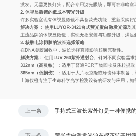
激发。无需更换灯头，配合专用滤光眼镜，即可在非暗室
2. 体视显微镜的低成本荧光升级
许多实验室现有体视显微镜不具备荧光功能，重新采购好
解决方案：
使用
LUYOR-3421台式荧光蛋白激发光源
及其
主流品牌的体视显微镜，实现无损安装与功能升级，满足
3. 核酸电泳切胶的波长选择策略
在DNA凝胶回收中，波长选择直接影响核酸完整性。
解决方案：
使用
LUV-260紫外透射台
。针对不同实验需求
312nm（高灵敏）
：适用于普通PCR产物回收及质粒提取
365nm（低损伤）
：适用于大片段克隆或珍贵样本制备，能
上海仪橙专注于生命科学光学检测设备的研发与应用，如
上一条
手持式三波长紫外灯是一种便携
下一条
荧光蛋白激发光源在棉花转基因