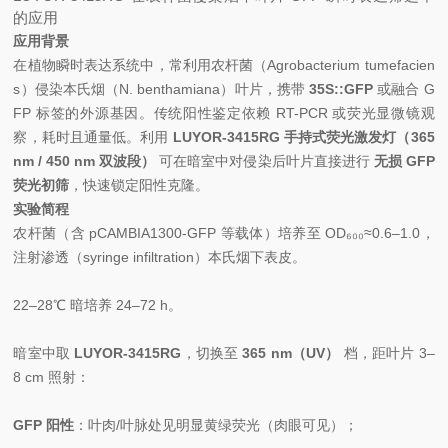
的应用
应用背景
在植物瞬时表达系统中，常利用农杆菌（
Agrobacterium tumefacien
s
）侵染本氏烟（
N. benthamiana
）叶片，携带
35S::GFP
或融合 G
FP 标签的外源基因。传统阳性鉴定依赖 RT-PCR 或荧光显微镜观
察，耗时且通量低。利用
LUYOR-3415RG 手持式荧光激发灯（365
nm / 450 nm 双波段）
可在暗室中对侵染后叶片直接进行
无损 GFP
荧光初筛
，快速锁定阳性克隆。
实验简程
农杆菌（含 pCAMBIA1300-GFP 等载体）培养至 OD₆₀₀≈0.6–1.0，
注射渗透（syringe infiltration）本氏烟下表皮。
22–28℃ 暗培养 24–72 h。
暗室中取
LUYOR-3415RG
，切换至
365 nm（UV）
档，距叶片 3–
8 cm 照射：
GFP 阳性
：叶肉/叶脉处见明显黄绿荧光（肉眼可见）；