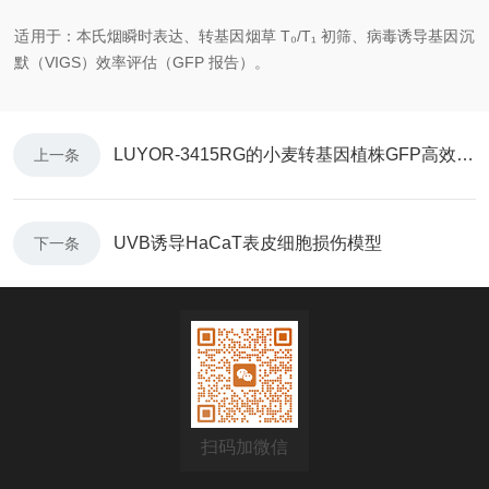
适用于：本氏烟瞬时表达、转基因烟草 T₀/T₁ 初筛、病毒诱导基因沉
默（VIGS）效率评估（GFP 报告）。
LUYOR-3415RG的小麦转基因植株GFP高效筛选
上一条
UVB诱导HaCaT表皮细胞损伤模型
下一条
扫码加微信