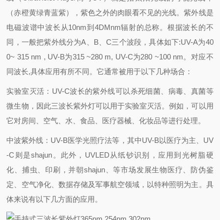
（赤橙黄绿青蓝紫），紫色之外的肉眼看不见的光线。紫外线是
电磁波谱中波长从10nm到4DMnm辐射的总称。根据波长的不
同，一般把紫外线分为A、B、C三个波段，具体如下:UV-A为40
0~ 315 nm , UV-B为315 ~280 m, UV-C为280 ~100 nm。对应不
同波长,具体应用有所不同。它通常被用于以下几种场合：
实验室灭活：UV-C波长的紫外线可以杀死细菌、病毒、真菌等
微生物，因此三波长紫外灯可以用于实验室灭活。例如，可以用
它对房间、空气、水、食品、医疗器械、化妆品等进行处理。
中波紫外线：UV-B医学光照疗法等，其中UV-B以医疗为主、UV
-C则是shajun。此外，UVLED从纸钞识别，应用到光树脂硬
化、捕虫、印刷，并朝shajun、等市场发展生物医疗、防伪鉴
定、空气净化、数据存储及军事航空领域，以特种照明为主。具
体来说有以下几方面的应用。