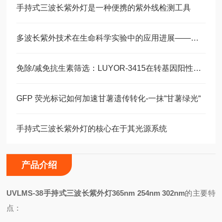
手持式三波长紫外灯是一种便携的紫外线检测工具
多波长紫外技术在生命科学实验中的应用进展——从细胞辐照到角膜交联
免除/减免抗生素筛选：LUYOR-3415在转基因阳性苗鉴定中的应用优势
GFP 荧光标记如何加速甘薯遗传转化-一抹“甘薯绿光“
手持式三波长紫外灯的核心在于其光源系统
产品介绍
UVLMS-38
手持式三波长紫外灯365nm 254nm 302nm
的主要特
点：