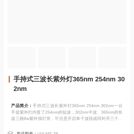
手持式三波长紫外灯365nm 254nm 30
2nm
产品简介：
手持式三波长紫外灯365nm 254nm 302nm一台
手提紫外灯内置了254nm的短波，302nm中波、365nm的长
波三根8w紫外线灯管，可任意开启单个波段或同时开三个波
段。UVABC-38L三波长于一体，可轻松切换三种波长（长
波，中波和短波）为满足你的各种测试需要。坚固的外壳促
产品型号：
UVLMS-38