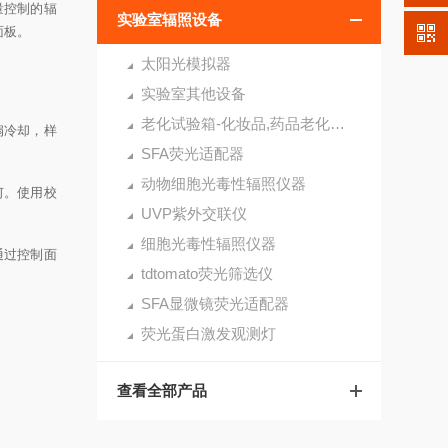
量控制的辐
实验室辐照设备
面板。
太阳光模拟器
实验室其他设备
老化试验箱-化妆品,药品老化测试的好帮手
风扇冷却，样
SFA荧光适配器
动物细胞光毒性辐照仪器
何。使用校
UVP紫外交联仪
细胞光毒性辐照仪器
通过控制面
tdtomato荧光筛选仪
SFA显微镜荧光适配器
荧光蛋白激发观测灯
查看全部产品