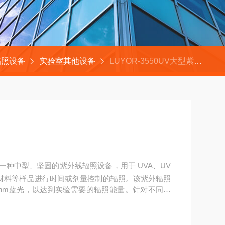
辐照设备
实验室其他设备
LUYOR-3550UV大型紫外辐照箱
箱是一种中型、坚固的紫外线辐照设备，用于 UVA、UV
各种材料等样品进行时间或剂量控制的辐照。该紫外辐照
或450nm蓝光，以达到实验需要的辐照能量。针对不同的
面板。