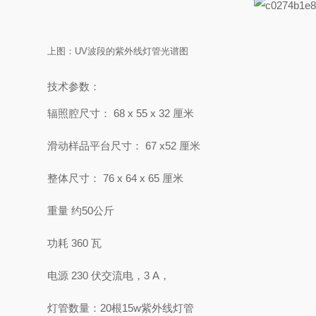
上图：UV波段的紫外线灯管光谱图
技术参数：
辐照腔尺寸：
68 x 55 x 32 厘米
滑动样品
平台尺寸：
67 x52 厘米
整体尺寸：
76 x 64 x 65 厘米
重量 约50公斤
功耗 3
6
0 瓦
电源 230 伏交流电，3 A，
灯管
数量
：
20
根
15w
紫外线灯管