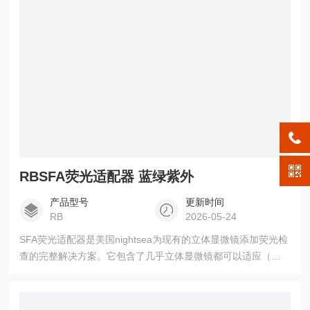
稻、小麦、玉米、大豆、棉花拟。
RBSFA荧光适配器 蓝绿紫外
产品型号
更新时间
RB
2026-05-24
SFA荧光适配器是美国nightsea为现有的立体显微镜添加荧光检
查的完整解决方案。它包含了几乎立体显微镜都可以适应（不
转换）的内容。您可以购买现在需要的6种模块化波长组合中的
任何一种，并随时添加更多组合。产品详情SFA-RB or SFA-
GR(nightsea, usa)立体显微镜荧光适配器是美国nightsea为现