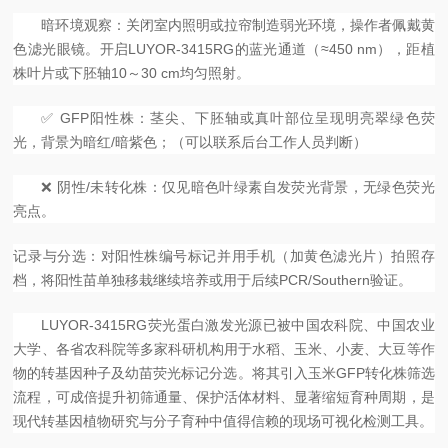
暗环境观察：关闭室内照明或拉帘制造弱光环境，操作者佩戴黄
色滤光眼镜。开启
LUYOR-3415RG的蓝光通道（≈450 nm），距植
株叶片或下胚轴10～30 cm均匀照射。
✅ GFP阳性株：茎尖、下胚轴或真叶部位呈现明亮翠绿色荧
光，背景为暗红/暗紫色；（可以联系后台工作人员判断）
❌ 阴性/未转化株：仅见暗色叶绿素自发荧光背景，无绿色荧光
亮点。
记录与分选：对阳性株编号标记并用手机（加黄色滤光片）拍照存
档，将阳性苗单独移栽继续培养或用于后续
PCR/Southern验证。
LUYOR-3415RG荧光蛋白激发光源已被中国农科院、中国农业
大学、各省农科院等多家科研机构用于水稻、玉米、小麦、大豆等作
物的转基因种子及幼苗荧光标记分选。将其引入玉米GFP转化株筛选
流程，可成倍提升初筛通量、保护活体材料、显著缩短育种周期，是
现代转基因植物研究与分子育种中值得信赖的现场可视化检测工具。