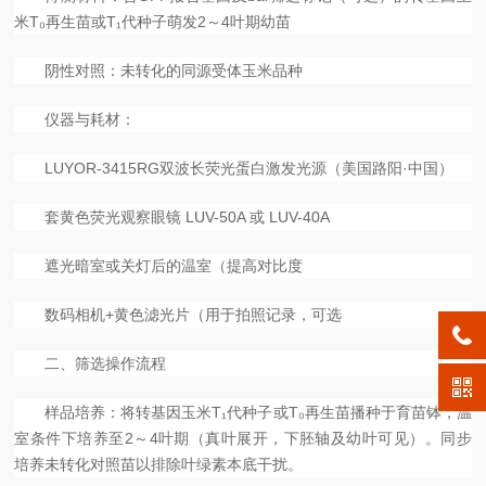
米T₀再生苗或T₁代种子萌发2～4叶期幼苗
阴性对照：未转化的同源受体玉米品种
仪器与耗材：
LUYOR-3415RG双波长荧光蛋白激发光源（美国路阳·中国）
套黄色荧光观察眼镜
LUV-50A 或 LUV-40A
遮光暗室或关灯后的温室（提高对比度
数码相机
+黄色滤光片（用于拍照记录，可选
二、筛选操作流程
样品培养：将转基因玉米
T₁代种子或T₀再生苗播种于育苗钵，温
室条件下培养至2～4叶期（真叶展开，下胚轴及幼叶可见）。同步
培养未转化对照苗以排除叶绿素本底干扰。