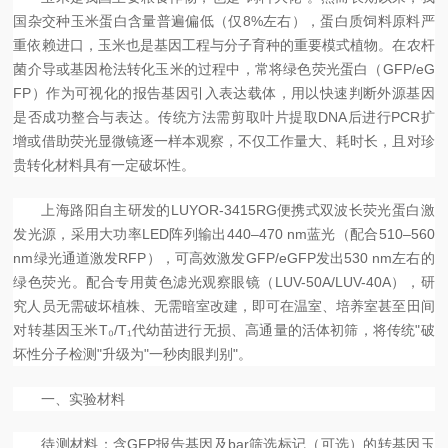
国杂交种玉米蛋白含量普遍偏低（仅8%左右），蛋白质饲料原料严
重依赖进口
，
玉米也是基因工程与分子育种的重要模式植物。在农杆
菌介导或基因枪法转化玉米的过程中，常将绿色荧光蛋白（
GFP/eG
FP）作为可视化的报告基因引入表达载体，用以快速判断外源基因
是否成功整合与表达。传统方法需剪取叶片提取DNA后进行PCR扩
增或借助荧光显微镜逐一样本观察，不仅工作量大、耗时长，且对珍
贵转化材料具有一定破坏性。
上海路阳自主研发的
LUYOR-3415RG便携式双波长荧光蛋白激
发光源，采用大功率LED阵列输出440–470 nm蓝光（配合510–560
nm绿光通道激发RFP），可高效激发GFP/eGFP发出530 nm左右的
绿色荧光。配合专用黄色滤光观察眼镜（LUV-50A/LUV-40A），研
究人员无需破坏植株、无需暗室改建，即可在温室、培养室甚至田间
对转基因玉米T₀/T₁代幼苗进行无损、高通量的活体初筛，将传统"破
坏性分子检测"升级为"一秒肉眼判别"。
一、实验材料
待测材料：含
GFP报告基因及bar筛选标记（可选）的转基因玉