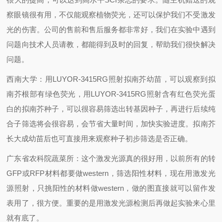
察眼镜很有用，不仅能观察植物荧光，还可以保护我们不受激发
光的伤害。公司的售前和售后服务都非常好，我们在实验中遇到
问题向技术人员请教，都能得到及时的回复，帮助我们很快解决
问题。
西南大学：
用LUYOR-3415RG照射拟南芥幼苗，可以观察到拟
南芥根部有绿色荧光，用LUYOR-3415RG照射含有红色荧光蛋
白的拟南芥种子，可以很容易筛选出转基因种子，再进行后续纯
合子筛选将会很容易，会节省大量时间，加快实验进度。拟南芥
长大成幼苗后也可直接用来观察种子初步筛选是否正确。
广东省农科院蔬菜所：
这个激发光源真的很好用，以前所有的转
GFP或RFP材料都要做western，筛选阳性材料，现在用激发光
源照射，只挑阳性的材料做western，做的图直接就可以留作发
表用了，很方便。重要的是用激发光源检测后再做起实验来心里
就有底了。