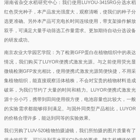
湖南省杂交水稻研究中心：
我们使用LUYOU-3415RG分选水稻
红色荧光种子，本产品发光强度大，观察清晰，使我们的种子分
选更准确。另外本产品可充电长时间连续使用，带支架操作解放
双手，可满足大量手动筛选工作量需求。更加期待自动分选设备
的研发成功。
南京农业大学园艺学院：
为了检测GFP蛋白在植物组织中的表达
情况，我们购买了LUYOR便携式激发光源。与之前使用荧光显
微镜检测GFP发光相比，使用便携式激发光源简便快捷，不用采
集植物组织，能直接观察活体植株，不会对宝贵的植物材料造成
破坏，为我们节约了大量的时间和精力。LUYOR便携式激发光
源十分小巧，携带到田间使用很方便，电池容量也比较大，一般
的实验需求都能够得到满足。与国外同类型产品相比，LUYOR
的价格合理许多，能达到同等的实验效果。
我们另购了LUV-520植物拍摄滤镜，我们所拍摄的图片质量有了
很大的提高，可以达到高水平SCI杂志的要求。随主机赠送的观