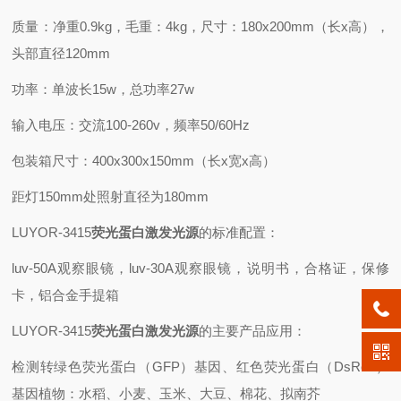
质量：净重0.9kg，毛重：4kg，尺寸：180x200mm（长x高），
头部直径120mm
功率：单波长15w，总功率27w
输入电压：交流100-260v，频率50/60Hz
包装箱尺寸：400x300x150mm（长x宽x高）
距灯150mm处照射直径为180mm
LUYOR-3415
荧光蛋白激发光源
的标准配置：
luv-50A观察眼镜，luv-30A观察眼镜，说明书，合格证，保修
卡，铝合金手提箱
LUYOR-3415
荧光蛋白激发光源
的主要产品应用：
检测转绿色荧光蛋白（GFP）基因、红色荧光蛋白（DsRed）
基因植物：水稻、小麦、玉米、大豆、棉花、拟南芥