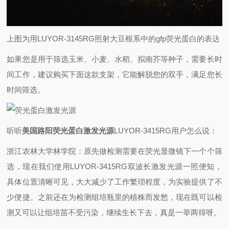
上图为用LUYOR-3145RG照射大豆根系中的gfp荧光蛋白的表达
如果您是用于筛选玉米、小麦、水稻、拟南芥等种子，需要长时
间工作，建议购买下面这款支架，它能解脱您的双手，满足您长
时间筛选。
听听
美国
路阳
荧光蛋白激发光源
LUYOR-3415RG用户怎么说：
浙江农林大学林学院：
原先做检测需要在荧光显微镜下一个个筛
选，现在我们使用LUYOR-3415RG双波长激发光源一照便知，
具体位置清晰可见，大大减少了工作繁琐程度，为实验提供了不
少便捷。之前还在为检测组培瓶里的植株而发愁，现在既可以检
测又可以让组培苗不受污染，继续生长下去，真是一举两得呀。