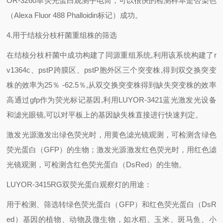
OR-3260单荧光蛋白观测手电筒，可以很快的检测样本是否染色
（Alexa Fluor 488 Phalloidin标记）成功。
4.用于结核分枝杆菌重组株的筛选
在结核分枝杆菌中成功构建了同源重组系统,利用该系统构建了r
v1364c、pstP跨膜区、pstP胞外区三个突变株,得到双交换突变
株的效率为25％ -62.5％,从双交换突变株得到缺失突变株的效率
高通过gfp作为荧光标记基因,利用LUYOR-3421蓝光激发光设备
和滤光眼镜,可以对平板上的基因缺失株直接进行快速判定。
激发光源激发出绿色荧光时，用黄色滤光镜观测，可检测含绿色
荧光蛋白（GFP）的生物；激发光源激发红色荧光时，用红色滤
光镜观测，可检测含红色荧光蛋白（DsRed）的生物。
LUYOR-3415RG双荧光蛋白观察灯的用途：
用于检测、筛选转绿色荧光蛋白（GFP）和红色荧光蛋白（DsR
ed）基因的植物、动物及微生物，如水稻、玉米、斑马鱼、小