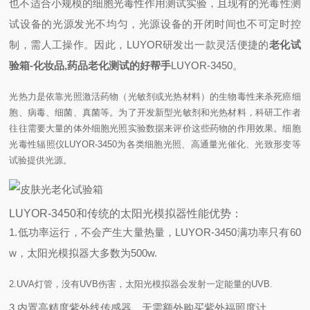
也不适合小规模的细胞光毒性作用测试实验，且现有的光毒性测
试设备的光源发光不均匀，光源设备的开闭时间也不可定时控
制，需人工操作。因此，LUYOR研发出一款灵活便捷的
老化试
验箱-化妆品,药品老化测试的好帮手
LUYOR-3450。
光热力是依靠光照激活药物（光敏剂或光热材料）的生物毒性来杀死癌细
胞、病毒、细菌、真菌等。为了开发新型光敏剂和光热材料，科研工作者
往往需要大量的体外细胞光照实验数据来评价这些药物的作用效果。细胞
光毒性辐照仪LUYOR-3450为各类细胞光照、高通量光催化、光致形变等
试验提供光源。
LUYOR-3450和传统的太阳光模拟器性能优势：
1.低功率运行，不会产生大量热量，LUYOR-3450满功率只有60
w，太阳光模拟器大多数为500w.
2.UVA灯管，没有UVB伤害，太阳光模拟器会发射一定能量的UVB.
3.内置高精度紫外线传感器，无需额外购买紫外福照度计。