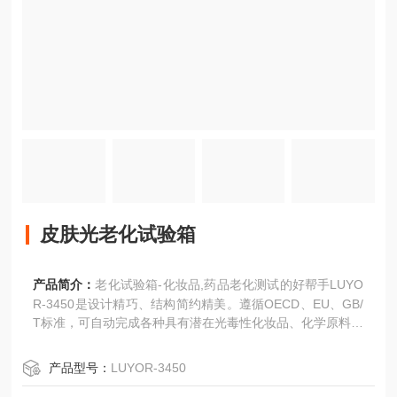
皮肤光老化试验箱
产品简介：
老化试验箱-化妆品,药品老化测试的好帮手LUYO
R-3450是设计精巧、结构简约精美。遵循OECD、EU、GB/
T标准，可自动完成各种具有潜在光毒性化妆品、化学原料等
的检测实验和体外鉴定实验。细胞毒性是化学物质作用于细
胞基本结构/或生理过程，导致细胞存活、增殖和/或功能的紊
产品型号：
LUYOR-3450
乱，所引发的不良反应，甚至损伤死亡。而细胞的光毒性是