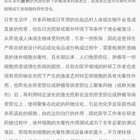
波长
质在某些
的光源照射下的被激发到激发态，该激发态显示出毒性杀死
细胞或引发细胞特异性变化。
日常生活中，许多药物或日常用的化妆品对人体或生物不会造成
直接的伤害，但在日光照射或紫外环境下等条件下便会被激活，
从而造成人体或生物体受到伤害，引发一些疾病，因此这使得生
产商在研发设计药品或化妆品成分构成过程中，需要检测所选物
质的体外细胞光毒性。且长期以来，人们饱受癌症、肿瘤等一些
细胞癌变或增生疾病的困扰，目前在医学领域的科研工作者也发
现有些药物在光照下产生的激发态对特定癌细胞的具有光毒性作
用，也即先在癌变部位或肿瘤等病变部位上聚集药物（或称光敏
剂）后，再利用特定波长的激光照射在这些癌变部位或肿瘤等病
变部位上，使得聚集在此处的药物活化，引起光化学反应损伤或
杀死该处的细胞，由此达到治疗的作用，因此医学工作者在研发
药物过程中，体外细胞的光毒性作用测试成为了非常必要的测试
项目。而现有的细胞的光毒性测试设备体积庞大，不方便转移，