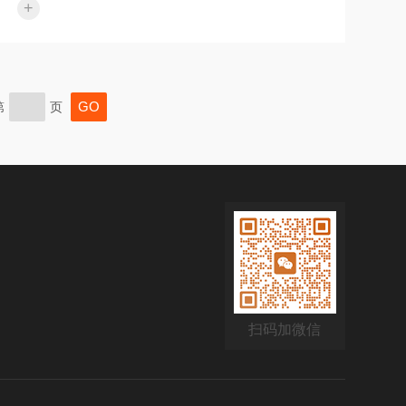
+
题。本文介绍了一种基于LUYOR-3415RG手持式荧
光激发灯的拟南芥种子GFP（绿色荧光蛋白）快速
检测方法，旨在为种业企业提供高通量、无损化的
初筛解决方案。1.引言拟南芥
（Arabidopsisthaliana）作为模式植物，广泛应用于
第
页
基因功能研究与遗传转化实验。在构建过表达或基
因编辑株系时，科研人员常利用GFP报告基因来标
记目标基因的表达位...
扫码加微信