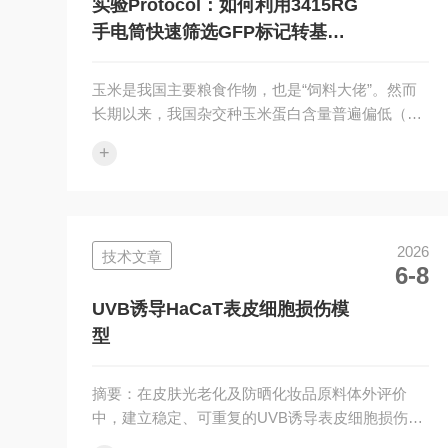
奖。他们揭示了这种蛋白质...
实验Protocol：如何利用3415RG
手电筒快速筛选GFP标记转基因
玉米
玉米是我国主要粮食作物，也是“饲料大佬”。然而
长期以来，我国杂交种玉米蛋白含量普遍偏低（仅
8%左右），蛋白质饲料原料严重依赖进口，玉米也
+
是基因工程与分子育种的重要模式植物。在农杆菌
介导或基因枪法转化玉米的过程中，常将绿色荧光
蛋白（GFP/eGFP）作为可视化的报告基因引入表
达载体，用以快速判断外源基因是否成功整合与表
2026
技术文章
达。传统方法需剪取叶片提取DNA后进行PCR扩增
6-8
或借助荧光显微镜逐一样本观察，不仅工作量大、
耗时长，且对珍贵转化材料具有一定破坏性。上海
UVB诱导HaCaT表皮细胞损伤模
路阳自主研发的LUYOR-...
型
摘要：在皮肤光老化及防晒化妆品原料体外评价
中，建立稳定、可重复的UVB诱导表皮细胞损伤模
型是关键前提。本文介绍了利用LUYOR-3200紫外