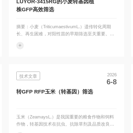
(光能)-激发-...
LUYOR-3415RG的小麦转基因植
株GFP高效筛选
摘要：小麦（TriticumaestivumL.）遗传转化周期
长、再生困难，对阳性苗的早期筛选至关重要。由
于小麦组织富含叶绿素及酚类物质，背景荧光干扰
+
强，传统显微镜观察难度大。本文提出利用
LUYOR-3415RG高强度手持荧光灯对小麦T0代再
生苗进行GFP标记的快速筛查，显著提高育种效
率。1.痛点分析：为什么小麦最难筛？与拟南芥和
2026
技术文章
烟草不同，小麦组织在紫外光激发下会产生强烈的
6-8
红色/橙色自发荧光（Autofluorescence），这会掩
盖微弱的GFP信号。此外，小麦叶片蜡质层厚...
转GFP RFP玉米（转基因）筛选
玉米（ZeamaysL.）是我国重要的粮食作物和饲料
作物，转基因技术在抗虫、抗除草剂及品质改良等
方面发挥着重要作用。在遗传转化中，GFP常被用