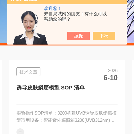
欢迎您！
来自局域网的朋友！有什么可以
帮助您的吗？
2026
技术文章
6-10
诱导皮肤鳞癌模型 SOP 清单
实验操作SOP清单：3200构建UVB诱导皮肤鳞癌模
型适用设备：智能紫外辐照箱3200(UVB312nm)🟢
第一阶段：实验前准备(Pre-experiment)序号检查项
+