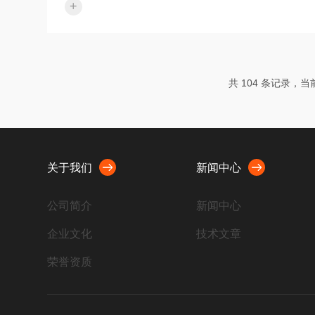
+
交联仪（UVB,λmax=302nm）对HaCaT人永生化
表皮细胞进行定量UVB照射的实验方法，并与传统
UV灯箱进行对比，验证了该仪器在剂量控制、均匀
性及实验重现性方面的优势。1.引言UVB（290–
320nm）是中波紫外线，能引起皮肤红斑、DNA损
共 104 条记录，当前 
伤及细胞凋亡，是构建体外皮肤光损伤模型的主要
诱导因素。传统开放式UVB灯箱通常依靠计时控
制...
关于我们
新闻中心
公司简介
新闻中心
企业文化
技术文章
荣誉资质