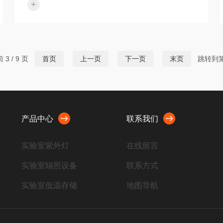
+
作报告基因，用于直观指示外源基因的整合与表
达。对于育种企业而言，面对成千上万颗T0代玉米
种子，如何快速剔除阴性个体是首要难题。传统的
解决方案主要依赖PCR分子鉴定，但该方法存在样
本DNA提取繁琐、试剂耗材昂贵、出结果滞后（通
3 / 9 页
首页
上一页
下一页
末页
跳转到
常需2-3天）等问题。此外，对于珍贵的转化材料，
破坏性取样不利于后续保种。近年来，便携式荧光
激发技术的发展为解决这...
产品中心
联系我们
实验室紫外灯
在线留言
实验室辐照设备
联系方式
实验室低温存储
地图导航
荧光蛋白观察眼镜