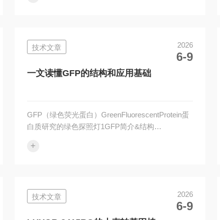
目操作细节/备注确认(✔)1.1动物品系选择□SKH-1
无毛小鼠（推荐，无需脱毛）□BALB/c裸鼠/小鼠
□C57BL/6小鼠（注意：对UVB耐受性强）____1.2
动物分组□实验组（UVB辐照）□对照组（假照/无
2026
技术文章
处理）□每组建议样本量：≥10只（考虑脱失率）
6-9
____1.3备皮处理□若使用有毛小鼠，需在先辐...
一文读懂GFP的结构和应用基础
GFP（绿色荧光蛋白）GreenFluorescentProtein蛋
白质研究的绿色探照灯1GFP简介&结构
Aequoreavictoria（维多利亚多管发光水母）2008年
+
诺贝尔化学奖授予研究人员诺贝尔奖图示结构标
注：β-桶状结构发光基团Ser65-Tyr66-Gly672主要
特点自发荧光（无需底物或辅助因子）低毒性（对
细胞无害）光稳定性好（不易漂白）在蓝光激发下
2026
技术文章
发出明亮绿光光谱图数据：激发峰488nm（蓝光）
6-9
发射峰509nm（绿光）3作用机理能级图示：吸收