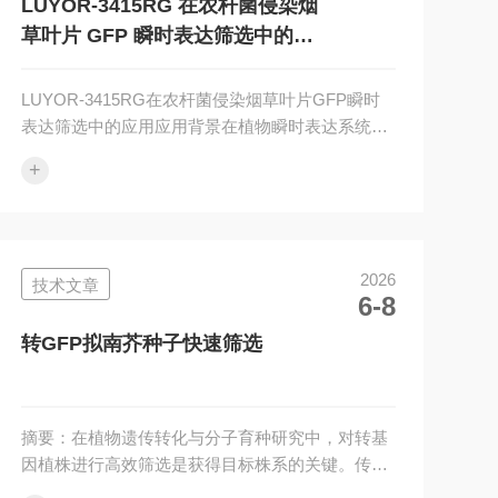
荧光蛋白激发光源。该设备能够输出高强度的440–
LUYOR-3415RG 在农杆菌侵染烟
470nm蓝光，高效激发大豆组织中的...
草叶片 GFP 瞬时表达筛选中的应
用
LUYOR-3415RG在农杆菌侵染烟草叶片GFP瞬时
表达筛选中的应用应用背景在植物瞬时表达系统
中，常利用农杆菌（Agrobacteriumtumefaciens）
+
侵染本氏烟（N.benthamiana）叶片，携带
35S::GFP或融合GFP标签的外源基因。传统阳性鉴
定依赖RT-PCR或荧光显微镜观察，耗时且通量
低。利用LUYOR-3415RG手持式荧光激发灯
2026
技术文章
（365nm/450nm双波段）可在暗室中对侵染后叶片
6-8
直接进行无损GFP荧光初筛，快速锁定阳性克隆。
实验简程农杆菌（含...
转GFP拟南芥种子快速筛选
摘要：在植物遗传转化与分子育种研究中，对转基
因植株进行高效筛选是获得目标株系的关键。传统
的PCR鉴定或显微观察法存在周期长、通量低的问