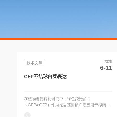
2026
技术文章
6-11
GFP不结球白菜表达
在植物遗传转化研究中，绿色荧光蛋白
（GFP/eGFP）作为报告基因被广泛应用于拟南
芥、水稻、玉米、烟草、不结球白菜等作物的转基
+