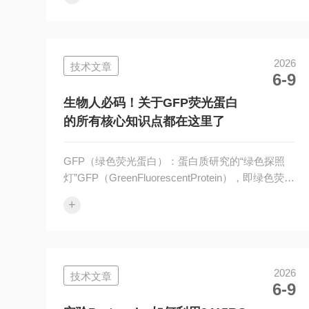
因阳性株初筛。传统筛选依赖荧光显微镜逐个观察
或PCR分子检测，耗时长、操作繁琐且易损伤活体
材料。LUYOR-3415RG双波长荧光蛋白激发光源
（美国LUYOR公司，中国地区代理供应）为这一环
2026
技术文章
节提供了高效替代方案。产品特点：1双波长激
6-9
发：可选450nm蓝光激发GFP/eGFP，520nm绿光
激发RFP/DsRed/mCherry，匹配主流荧光报告蛋白
生物人必码！关于GFP荧光蛋白
激发...
的所有核心知识点都在这里了
GFP（绿色荧光蛋白）：蛋白质研究的“绿色探照
灯”GFP（GreenFluorescentProtein），即绿色荧光
蛋白，是一种在生物学研究中广泛使用的荧光标记
+
工具。它如同细胞内的微型灯泡，能让科学家直观
地看到原本不可见的生物过程。1.神奇的起源与荣
誉GFP最早是从一种名为维多利亚多管发光水母
（Aequoreavictoria）**的海洋生物中发现的。2008
2026
技术文章
年，下村脩、马丁·查尔菲和钱永健三位科学家凭借
6-9
在GFP研究领域的杰出贡献，共同荣获诺贝尔化学