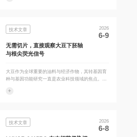
器角质形成细胞。紫外线是诱导表皮稳态恶化导致
皮肤癌发生的重要危险因素。到达地表的紫外线主
要分为长波紫外线UVA和中波紫外线UVB。其中，
UVB光损伤作用是同剂量UVA的800~1000倍，可直
2026
技术文章
接导致DNA损伤，同时也可诱发氧化应激，导致黑
6-9
色素瘤以及基底细胞癌和鳞状细胞癌。紫外线UVB
可直接损伤皮肤DNA，形成环丁烷嘧啶二聚...
无需切片，直接观察大豆下胚轴
与根尖荧光信号
大豆作为全球重要的油料与经济作物，其转基因育
种与基因功能研究一直是农业科技领域的焦点。在
大豆遗传转化体系中，绿色荧光蛋白
+
（GFP/eGFP）因其直观、灵敏且无放射性的特
点，常被用作报告基因以指示外源基因的转化状
态。然而，大豆子叶肥大、叶绿素含量高，传统的
GFP检测往往需要借助荧光显微镜对切片或提取液
2026
技术文章
进行检测，操作繁琐且具有破坏性。针对这一痛
6-8
点，上海路阳推出了LUYOR-3415RG便携式双波长